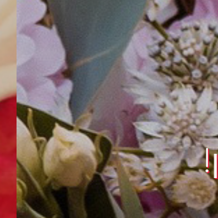
פרחי דניאל
ת מספר 1 בשרון!
072-395425