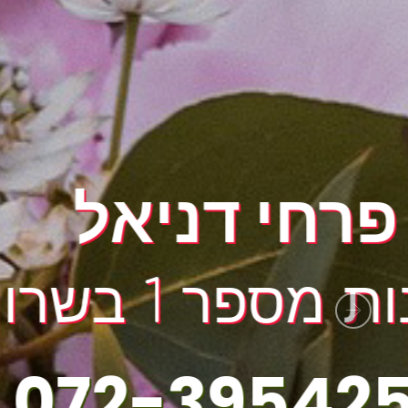
החנו
Nex
0